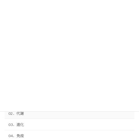
コハク酸脱水素酵素&FAD
映写室
01．細胞周期
02．代謝
03．進化
04．免疫