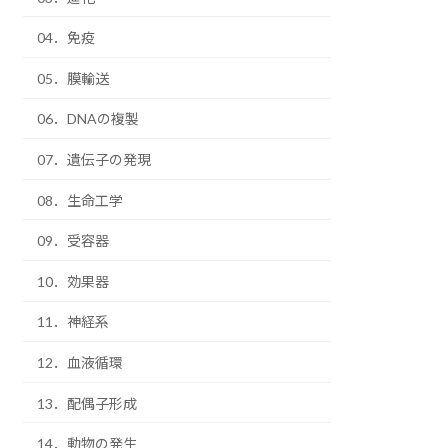
04．免疫
05．膜輸送
06．DNAの複製
07．遺伝子の発現
08．生命工学
09．受容器
10．効果器
11．神経系
12．血液循環
13．配偶子形成
14．動物の発生