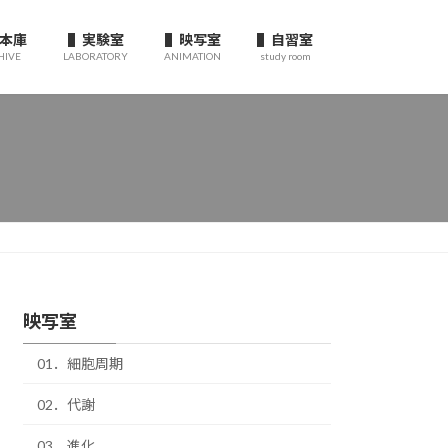
本庫
▌実験室
▌映写室
▌自習室
HIVE
LABORATORY
ANIMATION
study room
映写室
01．細胞周期
02．代謝
03．進化