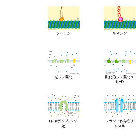
ダイニン
キネシン
光リン酸化
酸化的リン酸化＆
NAD
Na-Kポンプ×２倍
リガンド依存性チ
速
ャネル