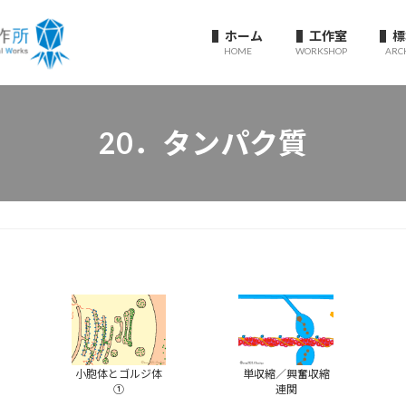
▌ホーム
▌工作室
▌標
HOME
WORKSHOP
ARC
20．タンパク質
小胞体とゴルジ体
単収縮／興奮収縮
①
連関