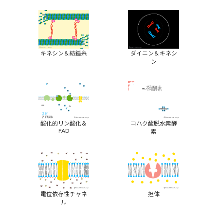
キネシン＆紡錘糸
ダイニン＆キネシ
ン
酸化的リン酸化＆
コハク酸脱水素酵
FAD
素
電位依存性チャネ
担体
ル