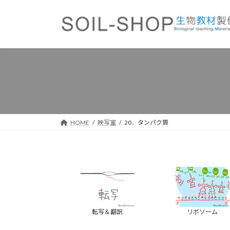
コ
ナ
ン
ビ
テ
ゲ
ン
ー
ツ
シ
へ
ョ
ス
ン
キ
に
ッ
移
プ
動
HOME
映写室
20．タンパク質
転写＆翻訳
リボソーム