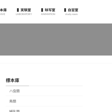
本庫
▌実験室
▌映写室
▌自習室
HIVE
LABORATORY
ANIMATION
study room
標本庫
ハ虫類
鳥類
哺乳類