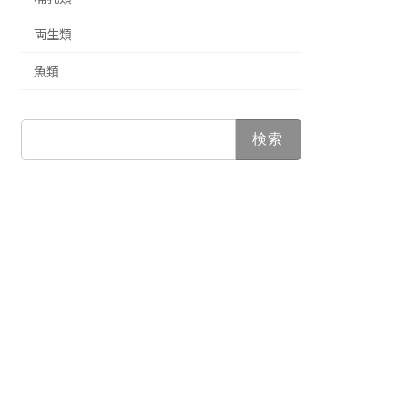
両生類
魚類
検
索: