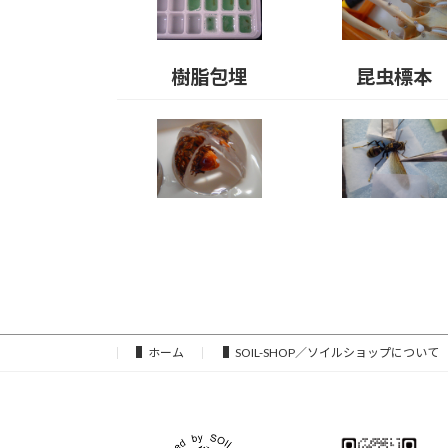
樹脂包埋
昆虫標本
▌ホーム
▌SOIL-SHOP／ソイルショップについて