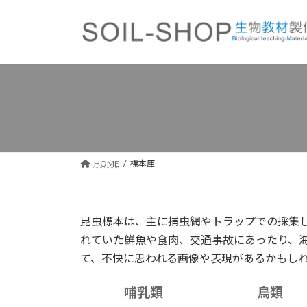
コ
ナ
ン
ビ
テ
ゲ
ン
ー
ツ
シ
へ
ョ
ス
ン
キ
に
ッ
移
プ
動
HOME
標本庫
昆虫標本は、主に捕虫網やトラップでの採集
れていた鮮魚や食肉、交通事故にあったり、
て、不快に思われる画像や表現があるかもし
哺乳類
鳥類