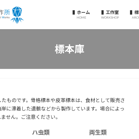
▌ホーム
▌工作室
▌標
HOME
WORKSHOP
ARC
標本庫
したものです。骨格標本や皮革標本は、食材として販売さ
海岸に漂着した遺骸などから製作しています。場合によっ
れません。ご注意ください。
ハ虫類
両生類