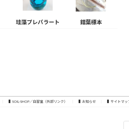
珪藻プレパラート
錯葉標本
▌SOIL-SHOP／自習室（外部リンク）
▌お知らせ
▌サイトマッ